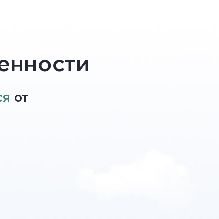
енности
ся
от