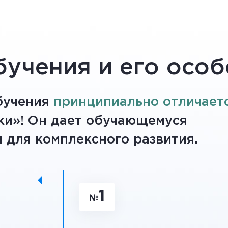
учения и его особ
бучения
принципиально отличает
ки»! Он дает обучающемуся
 для комплексного развития.
1
№