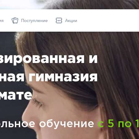
ия
Поступление
Акции
зированная и
ная гимназия
мате
льное
обучение
с 5 по 