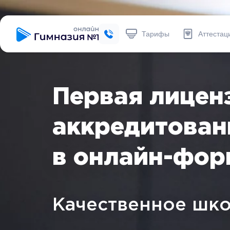
Тарифы
Аттестац
Первая лицен
аккредитован
в
онлайн
-фор
Качественное
шко